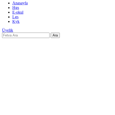
Anasayfa
Hgs
E-okul
Lgs
Kyk
Üyelik
Ara