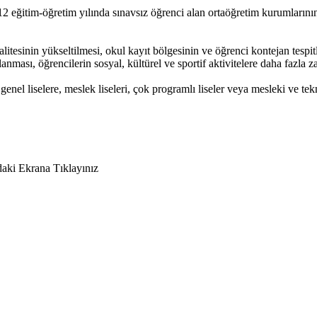
itim-öğretim yılında sınavsız öğrenci alan ortaöğretim kurumlarının 9. 
esinin yükseltilmesi, okul kayıt bölgesinin ve öğrenci kontejan tespitle
nması, öğrencilerin sosyal, kültürel ve sportif aktivitelere daha fazla 
nel liselere, meslek liseleri, çok programlı liseler veya mesleki ve tekni
daki Ekrana Tıklayınız