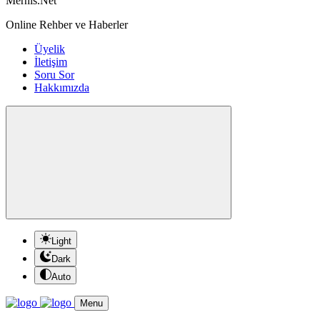
Mernis.Net
Online Rehber ve Haberler
Üyelik
İletişim
Soru Sor
Hakkımızda
Light
Dark
Auto
Menu